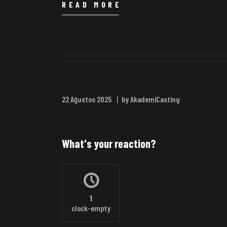
READ MORE
22 Ağustos 2025
by AkademiCasting
What's your reaction?
1
clock-empty