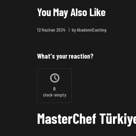
You May Also Like
12 Haziran 2024
by AkademiCasting
What's your reaction?
0
clock-empty
MasterChef Türkiy