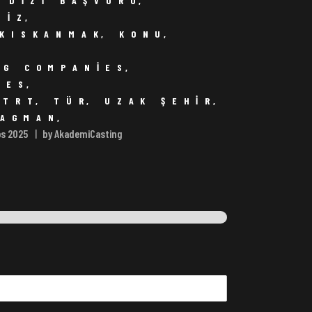
 DIZI BAŞVURU
,
NIZ
,
KISKANMAK
,
KONU
,
I
,
NG COMPANIES
,
IES
,
,
TRT
,
TÜR
,
UZAK ŞEHIR
,
RAGMAN
,
os 2025
by AkademiCasting