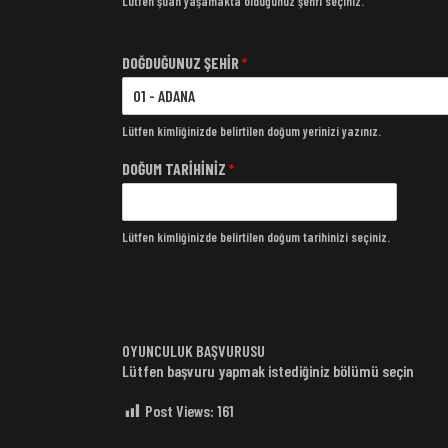
Lütfen şuan yaşamakta olduğunuz şehri seçiniz.
DOĞDUĞUNUZ ŞEHİR
*
Lütfen kimliğinizde belirtilen doğum yerinizi yazınız.
DOĞUM TARİHİNİZ
*
Lütfen kimliğinizde belirtilen doğum tarihinizi seçiniz.
OYUNCULUK BAŞVURUSU
Lütfen başvuru yapmak istediğiniz bölümü seçin
Post Views:
161