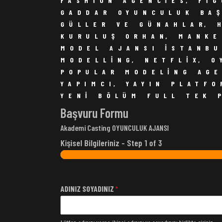
FASHION AGENCIES
,
FI
GADDAR OYUNCULUK BA
GÜLLER VE GÜNAHLAR
,
KURULUŞ ORHAN
,
MANKE
MODEL AJANSI ISTANB
MODELLING
,
NETFLIX
,
O
POPULAR MODELING AG
YAPIMCI
,
YAYIN PLATF
YENI BÖLÜM FULL TEK 
Başvuru Formu
Akademi Casting OYUNCULUK AJANSI
Kişisel Bilgileriniz
-
Step
1
of 3
ADINIZ SOYADINIZ
*