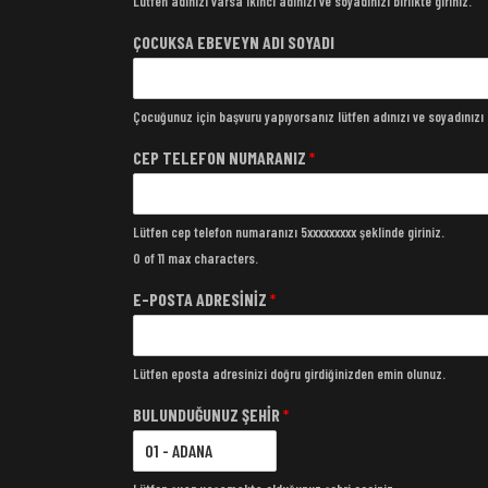
Lütfen adınızı varsa ikinci adınızı ve soyadınızı birlikte giriniz.
ÇOCUKSA EBEVEYN ADI SOYADI
Çocuğunuz için başvuru yapıyorsanız lütfen adınızı ve soyadınızı bi
CEP TELEFON NUMARANIZ
*
Lütfen cep telefon numaranızı 5xxxxxxxxx şeklinde giriniz.
0 of 11 max characters.
E-POSTA ADRESİNİZ
*
Lütfen eposta adresinizi doğru girdiğinizden emin olunuz.
BULUNDUĞUNUZ ŞEHİR
*