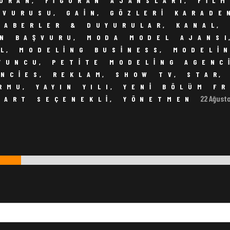
GÜRAN
,
FIGÜRAN AJANSLARI
,
FILM
ŞVURUSU
,
GAIN
,
GÖZLERI KARADE
HABERLER & DUYURULAR
,
KANAL
,
N BAŞVURU
,
MODA MODEL AJANS
UL
,
MODELING BUSINESS
,
MODELI
YUNCU
,
PETITE MODELING AGENC
ENCIES
,
REKLAM
,
SHOW TV
,
STAR
ORMU
,
YAYIN YILI
,
YENI BÖLÜM F
22 Ağust
PART SEÇENEKLI
,
YÖNETMEN