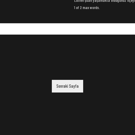
Lütfen şuan yaşamakta olduğunuz ilçeyi
1 of 2 max words.
Sonraki Sayfa