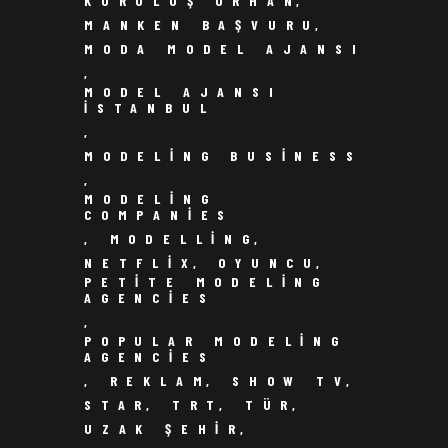
KURULUŞ ORHAN
,
MANKEN BAŞVURU
,
MODA MODEL AJANSI
,
MODEL AJANSI
ISTANBUL
,
MODELING BUSINESS
,
MODELING
COMPANIES
,
MODELLING
,
NETFLIX
,
OYUNCU
,
PETITE MODELING
AGENCIES
,
POPULAR MODELING
AGENCIES
,
REKLAM
,
SHOW TV
,
STAR
,
TRT
,
TÜR
,
UZAK ŞEHIR
,