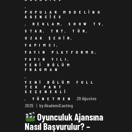
,
POPULAR MODELING
AGENCIES
,
REKLAM
,
SHOW TV
,
STAR
,
TRT
,
TÜR
,
UZAK ŞEHIR
,
YAPIMCI
,
YAYIN PLATFORMU
,
YAYIN YILI
,
YENI BÖLÜM
FRAGMAN
,
YENI BÖLÜM FULL
TEK PART
SEÇENEKLI
29 Ağustos
,
YÖNETMEN
2025
by AkademiCasting
Oyunculuk Ajansına
Nasıl Başvurulur? –