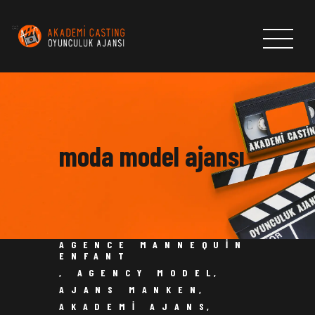
ANASAYFA
HAKKIMIZDA
moda model ajansı
CASTLAR
HABERLER & DUYURULAR
AKADEMI CASTING OYUNCULUK AJANSI
BAŞVURU FORMU
İLETİŞİM
AGENCE MANNEQUIN
ENFANT
,
AGENCY MODEL
,
AJANS MANKEN
,
AKADEMI AJANS
,