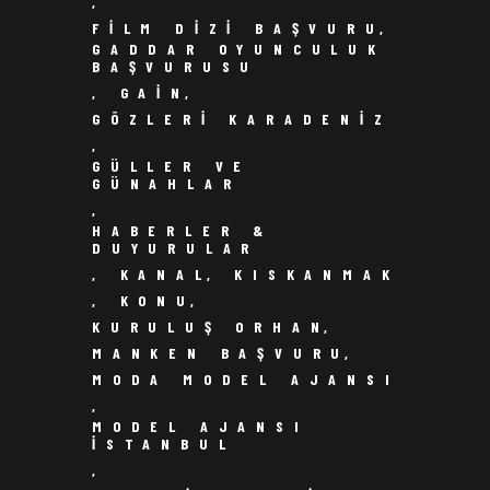
,
FILM DIZI BAŞVURU
,
GADDAR OYUNCULUK
BAŞVURUSU
,
GAIN
,
GÖZLERI KARADENIZ
,
GÜLLER VE
GÜNAHLAR
,
HABERLER &
DUYURULAR
,
KANAL
,
KISKANMAK
,
KONU
,
KURULUŞ ORHAN
,
MANKEN BAŞVURU
,
MODA MODEL AJANSI
,
MODEL AJANSI
ISTANBUL
,