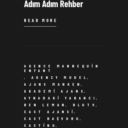
Adım Adım Rehber
READ MORE
AGENCE MANNEQUIN
ENFANT
,
AGENCY MODEL
,
AJANS MANKEN
,
AKADEMI AJANS
,
AYNADAKI YABANCI
,
BEN LEMAN
,
BLUTV
,
CAST AJANSI
,
CAST BAŞVURU
,
CASTING
,