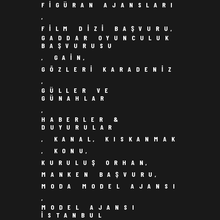
FIGÜRAN AJANSLARI
,
FILM DIZI BAŞVURU
,
GADDAR OYUNCULUK
BAŞVURUSU
,
GAIN
,
GÖZLERI KARADENIZ
,
GÜLLER VE
GÜNAHLAR
,
HABERLER &
DUYURULAR
,
KANAL
,
KISKANMAK
,
KONU
,
KURULUŞ ORHAN
,
MANKEN BAŞVURU
,
MODA MODEL AJANSI
,
MODEL AJANSI
ISTANBUL