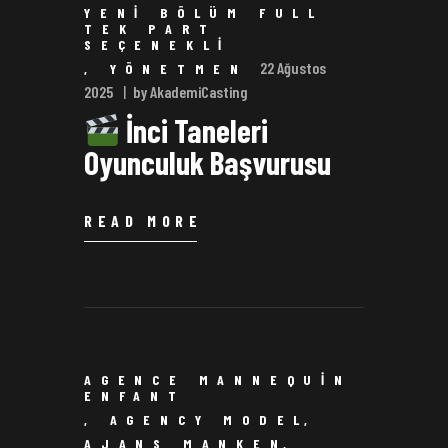
YENI BÖLÜM FULL
TEK PART
SEÇENEKLI
22 Ağustos
,
YÖNETMEN
2025
by AkademiCasting
İnci Taneleri
Oyunculuk Başvurusu
READ MORE
AGENCE MANNEQUIN
ENFANT
,
AGENCY MODEL
,
AJANS MANKEN
,