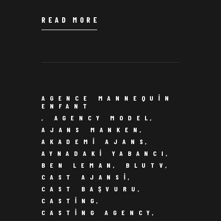
READ MORE
AGENCE MANNEQUIN
ENFANT
,
AGENCY MODEL
,
AJANS MANKEN
,
AKADEMI AJANS
,
AYNADAKI YABANCI
,
BEN LEMAN
,
BLUTV
,
CAST AJANSI
,
CAST BAŞVURU
,
CASTING
,
CASTING AGENCY
,