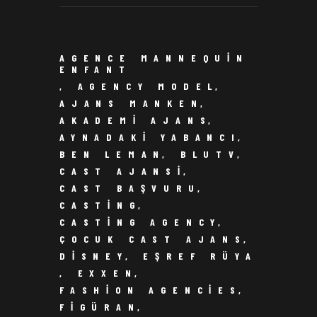
AGENCE MANNEQUIN
ENFANT
,
AGENCY MODEL
,
AJANS MANKEN
,
AKADEMI AJANS
,
AYNADAKI YABANCI
,
BEN LEMAN
,
BLUTV
,
CAST AJANSI
,
CAST BAŞVURU
,
CASTING
,
CASTING AGENCY
,
ÇOCUK CAST AJANS
,
DISNEY
,
EŞREF RÜYA
,
EXXEN
,
FASHION AGENCIES
,
FIGÜRAN
,