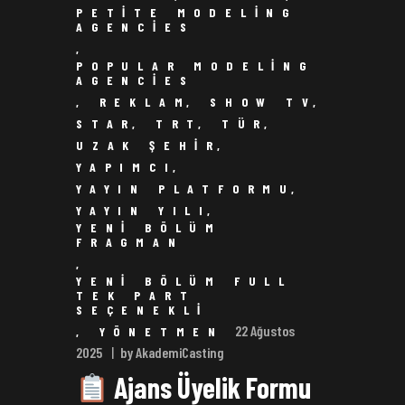
PETITE MODELING
AGENCIES
,
POPULAR MODELING
AGENCIES
,
REKLAM
,
SHOW TV
,
STAR
,
TRT
,
TÜR
,
UZAK ŞEHIR
,
YAPIMCI
,
YAYIN PLATFORMU
,
YAYIN YILI
,
YENI BÖLÜM
FRAGMAN
,
YENI BÖLÜM FULL
TEK PART
SEÇENEKLI
22 Ağustos
,
YÖNETMEN
2025
by AkademiCasting
Ajans Üyelik Formu