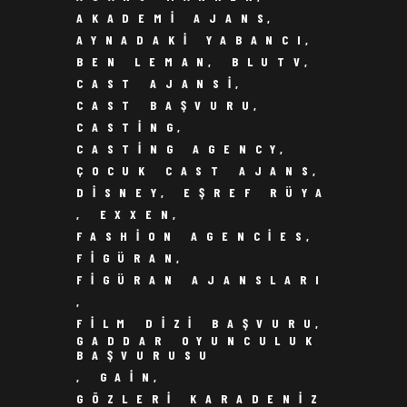
AKADEMI AJANS
,
AYNADAKI YABANCI
,
BEN LEMAN
,
BLUTV
,
CAST AJANSI
,
CAST BAŞVURU
,
CASTING
,
CASTING AGENCY
,
ÇOCUK CAST AJANS
,
DISNEY
,
EŞREF RÜYA
,
EXXEN
,
FASHION AGENCIES
,
FIGÜRAN
,
FIGÜRAN AJANSLARI
,
FILM DIZI BAŞVURU
,
GADDAR OYUNCULUK
BAŞVURUSU
,
GAIN
,
GÖZLERI KARADENIZ