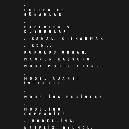
,
GÜLLER VE
GÜNAHLAR
,
HABERLER &
DUYURULAR
,
KANAL
,
KISKANMAK
,
KONU
,
KURULUŞ ORHAN
,
MANKEN BAŞVURU
,
MODA MODEL AJANSI
,
MODEL AJANSI
ISTANBUL
,
MODELING BUSINESS
,
MODELING
COMPANIES
,
MODELLING
,
NETFLIX
,
OYUNCU
,