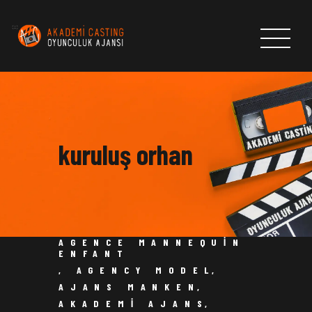
ANASAYFA
HAKKIMIZDA
kuruluş orhan
CASTLAR
HABERLER & DUYURULAR
AKADEMI CASTING OYUNCULUK AJANSI
BAŞVURU FORMU
İLETİŞİM
AGENCE MANNEQUIN
ENFANT
,
AGENCY MODEL
,
AJANS MANKEN
,
AKADEMI AJANS
,