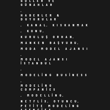
GÜLLER VE
GÜNAHLAR
,
HABERLER &
DUYURULAR
,
KANAL
,
KISKANMAK
,
KONU
,
KURULUŞ ORHAN
,
MANKEN BAŞVURU
,
MODA MODEL AJANSI
,
MODEL AJANSI
ISTANBUL
,
MODELING BUSINESS
,
MODELING
COMPANIES
,
MODELLING
,
NETFLIX
,
OYUNCU
,
PETITE MODELING
AGENCIES