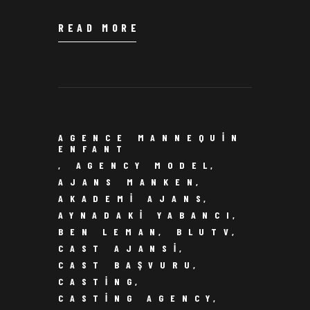
READ MORE
AGENCE MANNEQUIN
ENFANT
,
AGENCY MODEL
,
AJANS MANKEN
,
AKADEMI AJANS
,
AYNADAKI YABANCI
,
BEN LEMAN
,
BLUTV
,
CAST AJANSI
,
CAST BAŞVURU
,
CASTING
,
CASTING AGENCY
,