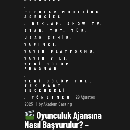
,
POPULAR MODELING
AGENCIES
,
REKLAM
,
SHOW TV
,
STAR
,
TRT
,
TÜR
,
UZAK ŞEHIR
,
YAPIMCI
,
YAYIN PLATFORMU
,
YAYIN YILI
,
YENI BÖLÜM
FRAGMAN
,
YENI BÖLÜM FULL
TEK PART
SEÇENEKLI
29 Ağustos
,
YÖNETMEN
2025
by AkademiCasting
Oyunculuk Ajansına
Nasıl Başvurulur? –