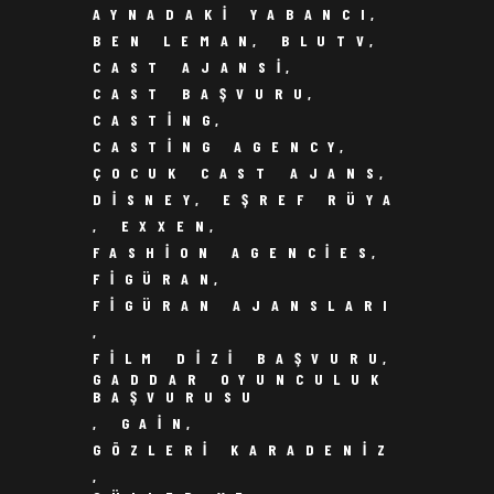
AYNADAKI YABANCI
,
BEN LEMAN
,
BLUTV
,
CAST AJANSI
,
CAST BAŞVURU
,
CASTING
,
CASTING AGENCY
,
ÇOCUK CAST AJANS
,
DISNEY
,
EŞREF RÜYA
,
EXXEN
,
FASHION AGENCIES
,
FIGÜRAN
,
FIGÜRAN AJANSLARI
,
FILM DIZI BAŞVURU
,
GADDAR OYUNCULUK
BAŞVURUSU
,
GAIN
,
GÖZLERI KARADENIZ
,