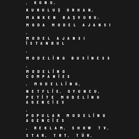
,
KONU
,
KURULUŞ ORHAN
,
MANKEN BAŞVURU
,
MODA MODEL AJANSI
,
MODEL AJANSI
ISTANBUL
,
MODELING BUSINESS
,
MODELING
COMPANIES
,
MODELLING
,
NETFLIX
,
OYUNCU
,
PETITE MODELING
AGENCIES
,
POPULAR MODELING
AGENCIES
,
REKLAM
,
SHOW TV
,
STAR
,
TRT
,
TÜR
,