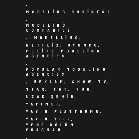
,
MODELING BUSINESS
,
MODELING
COMPANIES
,
MODELLING
,
NETFLIX
,
OYUNCU
,
PETITE MODELING
AGENCIES
,
POPULAR MODELING
AGENCIES
,
REKLAM
,
SHOW TV
,
STAR
,
TRT
,
TÜR
,
UZAK ŞEHIR
,
YAPIMCI
,
YAYIN PLATFORMU
,
YAYIN YILI
,
YENI BÖLÜM
FRAGMAN
,