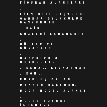
FIGÜRAN AJANSLARI
,
FILM DIZI BAŞVURU
,
GADDAR OYUNCULUK
BAŞVURUSU
,
GAIN
,
GÖZLERI KARADENIZ
,
GÜLLER VE
GÜNAHLAR
,
HABERLER &
DUYURULAR
,
KANAL
,
KISKANMAK
,
KONU
,
KURULUŞ ORHAN
,
MANKEN BAŞVURU
,
MODA MODEL AJANSI
,
MODEL AJANSI
ISTANBUL