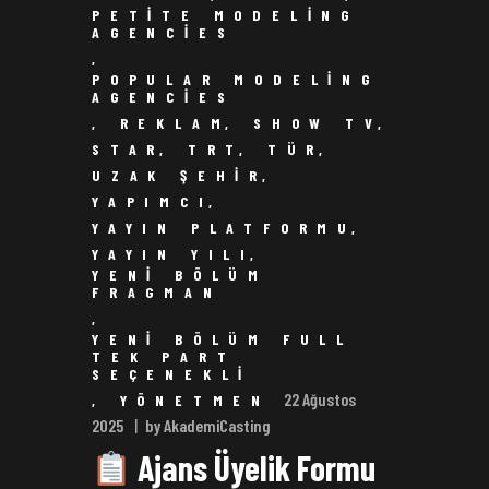
PETITE MODELING
AGENCIES
,
POPULAR MODELING
AGENCIES
,
REKLAM
,
SHOW TV
,
STAR
,
TRT
,
TÜR
,
UZAK ŞEHIR
,
YAPIMCI
,
YAYIN PLATFORMU
,
YAYIN YILI
,
YENI BÖLÜM
FRAGMAN
,
YENI BÖLÜM FULL
TEK PART
SEÇENEKLI
22 Ağustos
,
YÖNETMEN
2025
by AkademiCasting
Ajans Üyelik Formu