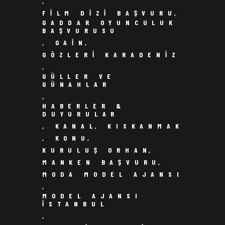
,
FILM DIZI BAŞVURU
,
GADDAR OYUNCULUK
BAŞVURUSU
,
GAIN
,
GÖZLERI KARADENIZ
,
GÜLLER VE
GÜNAHLAR
,
HABERLER &
DUYURULAR
,
KANAL
,
KISKANMAK
,
KONU
,
KURULUŞ ORHAN
,
MANKEN BAŞVURU
,
MODA MODEL AJANSI
,
MODEL AJANSI
ISTANBUL
,