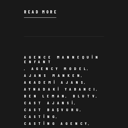
READ MORE
AGENCE MANNEQUIN
ENFANT
,
AGENCY MODEL
,
AJANS MANKEN
,
AKADEMI AJANS
,
AYNADAKI YABANCI
,
BEN LEMAN
,
BLUTV
,
CAST AJANSI
,
CAST BAŞVURU
,
CASTING
,
CASTING AGENCY
,