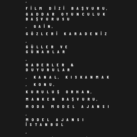
,
FILM DIZI BAŞVURU
,
GADDAR OYUNCULUK
BAŞVURUSU
,
GAIN
,
GÖZLERI KARADENIZ
,
GÜLLER VE
GÜNAHLAR
,
HABERLER &
DUYURULAR
,
KANAL
,
KISKANMAK
,
KONU
,
KURULUŞ ORHAN
,
MANKEN BAŞVURU
,
MODA MODEL AJANSI
,
MODEL AJANSI
ISTANBUL
,