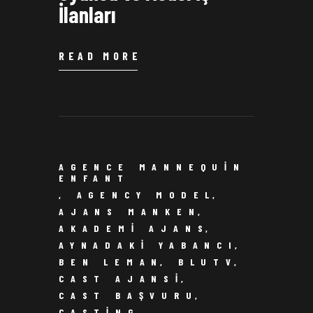
İlanları
READ MORE
AGENCE MANNEQUIN
ENFANT
,
AGENCY MODEL
,
AJANS MANKEN
,
AKADEMI AJANS
,
AYNADAKI YABANCI
,
BEN LEMAN
,
BLUTV
,
CAST AJANSI
,
CAST BAŞVURU
,
CASTING
,