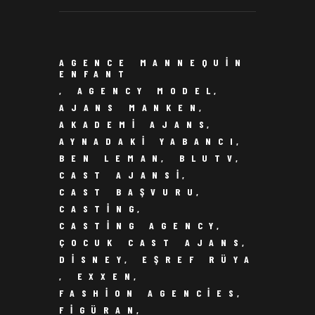
AGENCE MANNEQUIN
ENFANT
,
AGENCY MODEL
,
AJANS MANKEN
,
AKADEMI AJANS
,
AYNADAKI YABANCI
,
BEN LEMAN
,
BLUTV
,
CAST AJANSI
,
CAST BAŞVURU
,
CASTING
,
CASTING AGENCY
,
ÇOCUK CAST AJANS
,
DISNEY
,
EŞREF RÜYA
,
EXXEN
,
FASHION AGENCIES
,
FIGÜRAN
,