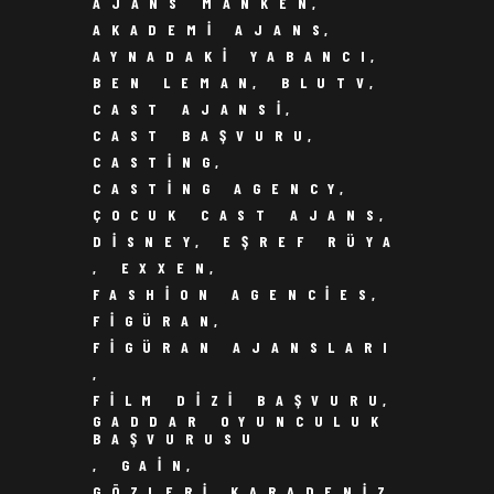
AJANS MANKEN
,
AKADEMI AJANS
,
AYNADAKI YABANCI
,
BEN LEMAN
,
BLUTV
,
CAST AJANSI
,
CAST BAŞVURU
,
CASTING
,
CASTING AGENCY
,
ÇOCUK CAST AJANS
,
DISNEY
,
EŞREF RÜYA
,
EXXEN
,
FASHION AGENCIES
,
FIGÜRAN
,
FIGÜRAN AJANSLARI
,
FILM DIZI BAŞVURU
,
GADDAR OYUNCULUK
BAŞVURUSU
,
GAIN
,
GÖZLERI KARADENIZ