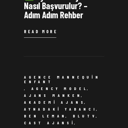
Nasıl Başvurulur? –
Adım Adım Rehber
READ MORE
AGENCE MANNEQUIN
ENFANT
,
AGENCY MODEL
,
AJANS MANKEN
,
AKADEMI AJANS
,
AYNADAKI YABANCI
,
BEN LEMAN
,
BLUTV
,
CAST AJANSI
,