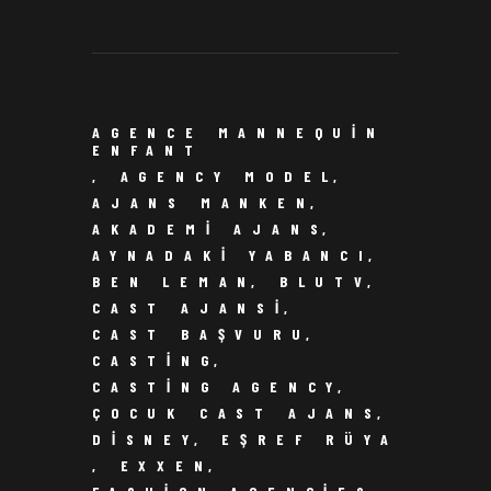
AGENCE MANNEQUIN
ENFANT
,
AGENCY MODEL
,
AJANS MANKEN
,
AKADEMI AJANS
,
AYNADAKI YABANCI
,
BEN LEMAN
,
BLUTV
,
CAST AJANSI
,
CAST BAŞVURU
,
CASTING
,
CASTING AGENCY
,
ÇOCUK CAST AJANS
,
DISNEY
,
EŞREF RÜYA
,
EXXEN
,