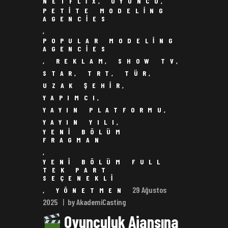
NETFLIX
,
OYUNCU
,
PETITE MODELING
AGENCIES
,
POPULAR MODELING
AGENCIES
,
REKLAM
,
SHOW TV
,
STAR
,
TRT
,
TÜR
,
UZAK ŞEHIR
,
YAPIMCI
,
YAYIN PLATFORMU
,
YAYIN YILI
,
YENI BÖLÜM
FRAGMAN
,
YENI BÖLÜM FULL
TEK PART
SEÇENEKLI
29 Ağustos
,
YÖNETMEN
2025
by AkademiCasting
Oyunculuk Ajansına