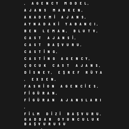
,
AGENCY MODEL
,
AJANS MANKEN
,
AKADEMI AJANS
,
AYNADAKI YABANCI
,
BEN LEMAN
,
BLUTV
,
CAST AJANSI
,
CAST BAŞVURU
,
CASTING
,
CASTING AGENCY
,
ÇOCUK CAST AJANS
,
DISNEY
,
EŞREF RÜYA
,
EXXEN
,
FASHION AGENCIES
,
FIGÜRAN
,
FIGÜRAN AJANSLARI
,
FILM DIZI BAŞVURU
,
GADDAR OYUNCULUK
BAŞVURUSU