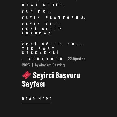
UZAK ŞEHIR
,
YAPIMCI
,
YAYIN PLATFORMU
,
YAYIN YILI
,
YENI BÖLÜM
FRAGMAN
,
YENI BÖLÜM FULL
TEK PART
SEÇENEKLI
22 Ağustos
,
YÖNETMEN
2025
by AkademiCasting
Seyirci Başvuru
Sayfası
READ MORE