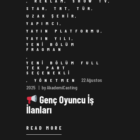
,
REKLAM
,
SHOW TV
,
STAR
,
TRT
,
TÜR
,
UZAK ŞEHIR
,
YAPIMCI
,
YAYIN PLATFORMU
,
YAYIN YILI
,
YENI BÖLÜM
FRAGMAN
,
YENI BÖLÜM FULL
TEK PART
SEÇENEKLI
22 Ağustos
,
YÖNETMEN
2025
by AkademiCasting
Genç Oyuncu İş
İlanları
READ MORE