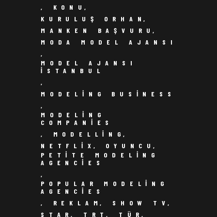
,
KONU
,
KURULUŞ ORHAN
,
MANKEN BAŞVURU
,
MODA MODEL AJANSI
,
MODEL AJANSI
ISTANBUL
,
MODELING BUSINESS
,
MODELING
COMPANIES
,
MODELLING
,
NETFLIX
,
OYUNCU
,
PETITE MODELING
AGENCIES
,
POPULAR MODELING
AGENCIES
,
REKLAM
,
SHOW TV
,
STAR
,
TRT
,
TÜR
,