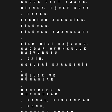
ÇOCUK CAST AJANS
,
DISNEY
,
EŞREF RÜYA
,
EXXEN
,
FASHION AGENCIES
,
FIGÜRAN
,
FIGÜRAN AJANSLARI
,
FILM DIZI BAŞVURU
,
GADDAR OYUNCULUK
BAŞVURUSU
,
GAIN
,
GÖZLERI KARADENIZ
,
GÜLLER VE
GÜNAHLAR
,
HABERLER &
DUYURULAR
,
KANAL
,
KISKANMAK
,
KONU
,
KURULUŞ ORHAN
,