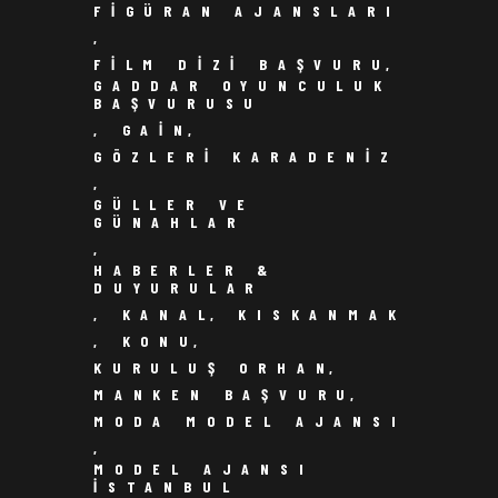
FIGÜRAN AJANSLARI
,
FILM DIZI BAŞVURU
,
GADDAR OYUNCULUK
BAŞVURUSU
,
GAIN
,
GÖZLERI KARADENIZ
,
GÜLLER VE
GÜNAHLAR
,
HABERLER &
DUYURULAR
,
KANAL
,
KISKANMAK
,
KONU
,
KURULUŞ ORHAN
,
MANKEN BAŞVURU
,
MODA MODEL AJANSI
,
MODEL AJANSI
ISTANBUL