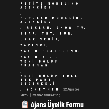
PETITE MODELING
AGENCIES
,
POPULAR MODELING
AGENCIES
,
REKLAM
,
SHOW TV
,
STAR
,
TRT
,
TÜR
,
UZAK ŞEHIR
,
YAPIMCI
,
YAYIN PLATFORMU
,
YAYIN YILI
,
YENI BÖLÜM
FRAGMAN
,
YENI BÖLÜM FULL
TEK PART
SEÇENEKLI
22 Ağustos
,
YÖNETMEN
2025
by AkademiCasting
Ajans Üyelik Formu