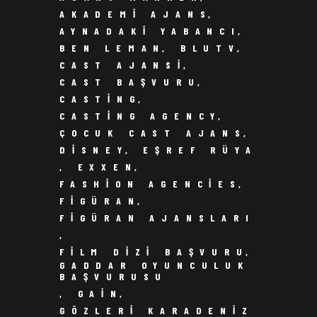
AKADEMI AJANS
,
AYNADAKI YABANCI
,
BEN LEMAN
,
BLUTV
,
CAST AJANSI
,
CAST BAŞVURU
,
CASTING
,
CASTING AGENCY
,
ÇOCUK CAST AJANS
,
DISNEY
,
EŞREF RÜYA
,
EXXEN
,
FASHION AGENCIES
,
FIGÜRAN
,
FIGÜRAN AJANSLARI
,
FILM DIZI BAŞVURU
,
GADDAR OYUNCULUK
BAŞVURUSU
,
GAIN
,
GÖZLERI KARADENIZ