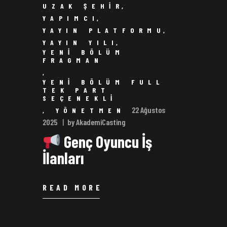
UZAK ŞEHIR
,
YAPIMCI
,
YAYIN PLATFORMU
,
YAYIN YILI
,
YENI BÖLÜM
FRAGMAN
,
YENI BÖLÜM FULL
TEK PART
SEÇENEKLI
22 Ağustos
,
YÖNETMEN
2025
by AkademiCasting
Genç Oyuncu İş
İlanları
READ MORE