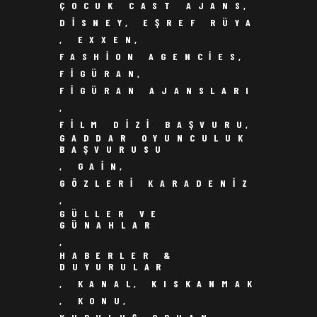
ÇOCUK CAST AJANS
,
DISNEY
,
EŞREF RÜYA
,
EXXEN
,
FASHION AGENCIES
,
FIGÜRAN
,
FIGÜRAN AJANSLARI
,
FILM DIZI BAŞVURU
,
GADDAR OYUNCULUK
BAŞVURUSU
,
GAIN
,
GÖZLERI KARADENIZ
,
GÜLLER VE
GÜNAHLAR
,
HABERLER &
DUYURULAR
,
KANAL
,
KISKANMAK
,
KONU
,