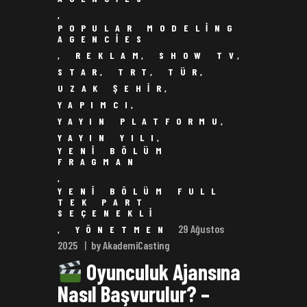
,
POPULAR MODELING
AGENCIES
,
REKLAM
,
SHOW TV
,
STAR
,
TRT
,
TÜR
,
UZAK ŞEHIR
,
YAPIMCI
,
YAYIN PLATFORMU
,
YAYIN YILI
,
YENI BÖLÜM
FRAGMAN
,
YENI BÖLÜM FULL
TEK PART
SEÇENEKLI
29 Ağustos
,
YÖNETMEN
2025
by AkademiCasting
Oyunculuk Ajansına
Nasıl Başvurulur? –