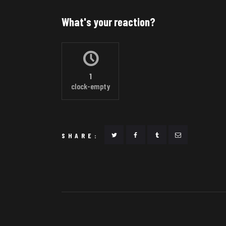
What's your reaction?
1
clock-empty
SHARE: