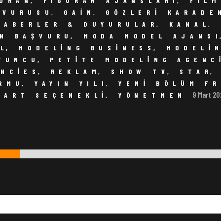
GÜRAN
,
FIGÜRAN AJANSLARI
,
FILM
ŞVURUSU
,
GAIN
,
GÖZLERI KARADE
HABERLER & DUYURULAR
,
KANAL
,
N BAŞVURU
,
MODA MODEL AJANS
UL
,
MODELING BUSINESS
,
MODELI
YUNCU
,
PETITE MODELING AGENC
ENCIES
,
REKLAM
,
SHOW TV
,
STAR
ORMU
,
YAYIN YILI
,
YENI BÖLÜM F
9 Mart 2
PART SEÇENEKLI
,
YÖNETMEN