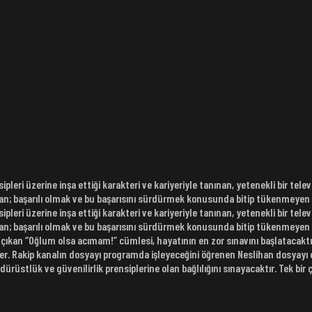
ipleri üzerine inşa ettiği karakteri ve kariyeriyle tanınan, yetenekli bir tele
an; başarılı olmak ve bu başarısını sürdürmek konusunda bitip tükenmeyen b
ipleri üzerine inşa ettiği karakteri ve kariyeriyle tanınan, yetenekli bir tele
n; başarılı olmak ve bu başarısını sürdürmek konusunda bitip tükenmeyen bi
kan “Oğlum olsa acımam!” cümlesi, hayatının en zor sınavını başlatacaktır. O
er. Rakip kanalın dosyayı programda işleyeceğini öğrenen Neslihan dosyayı
ürüstlük ve güvenilirlik prensiplerine olan bağlılığını sınayacaktır. Tek bir