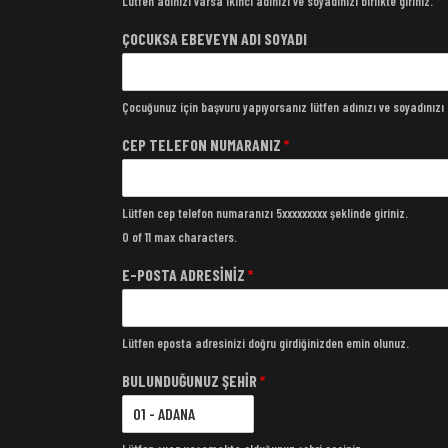
Lütfen adınızı varsa ikinci adınızı ve soyadınızı birlikte giriniz.
ÇOCUKSA EBEVEYN ADI SOYADI
Çocuğunuz için başvuru yapıyorsanız lütfen adınızı ve soyadınızı bi
CEP TELEFON NUMARANIZ
*
Lütfen cep telefon numaranızı 5xxxxxxxxx şeklinde giriniz.
0 of 11 max characters.
E-POSTA ADRESİNİZ
*
Lütfen eposta adresinizi doğru girdiğinizden emin olunuz.
BULUNDUĞUNUZ ŞEHİR
*