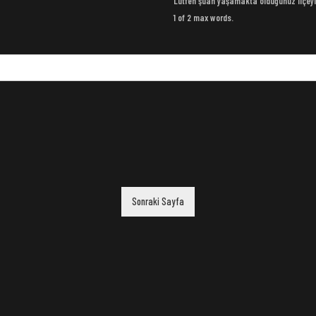
Lütfen şuan yaşamakta olduğunuz ilçeyi
1 of 2 max words.
Sonraki Sayfa