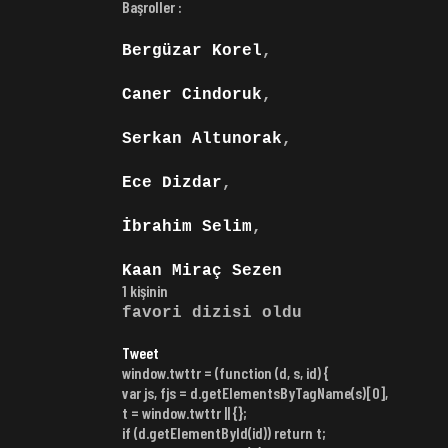
Başroller :
Bergüzar Korel
,
Caner Cindoruk
,
Serkan Altunorak
,
Ece Dizdar
,
İbrahim Selim
,
Kaan Miraç Sezen
1 kişinin
favori dizisi oldu
Tweet
window.twttr = (function (d, s, id) {
var js, fjs = d.getElementsByTagName(s)[0],
t = window.twttr || {};
if (d.getElementById(id)) return t;