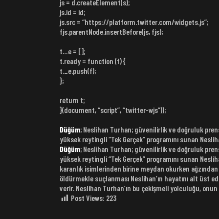
js = d.createElement(s);
js.id = id;
js.src = “https://platform.twitter.com/widgets.js”;
fjs.parentNode.insertBefore(js, fjs);
t._e = [];
t.ready = function (f) {
t._e.push(f);
};
return t;
}(document, “script”, “twitter-wjs”));
Düğüm
; Neslihan Turhan; güvenilirlik ve doğruluk prens
yüksek reytingli “Tek Gerçek” programını sunan Neslih
Düğüm
; Neslihan Turhan; güvenilirlik ve doğruluk prens
yüksek reytingli “Tek Gerçek” programını sunan Nesliha
karanlık isimlerinden birine meydan okurken ağzından çı
öldürmekle suçlanması Neslihan’ın hayatını alt üst ed
verir. Neslihan Turhan’ın bu çekişmeli yolculuğu, onun d
Post Views:
223