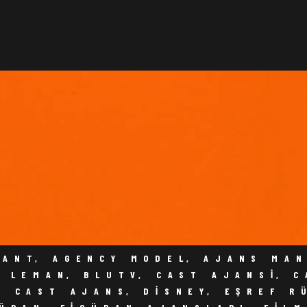
ANASAYFA
HAKKIMIZDA
CASTLAR
HABERLER & DUYURULAR
I CASTING OYUNCULUK AJANSI BAŞVUR
İLETİŞİM
FANT
,
AGENCY MODEL
,
AJANS MA
N LEMAN
,
BLUTV
,
CAST AJANSI
,
C
K CAST AJANS
,
DISNEY
,
EŞREF R