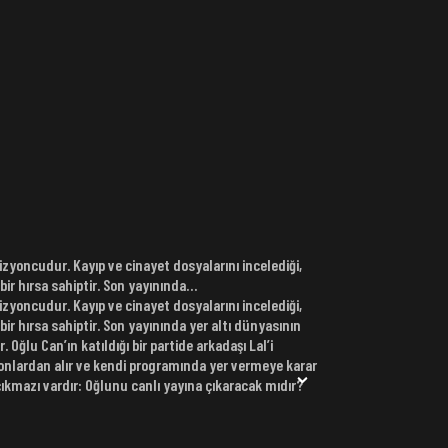
vizyoncudur. Kayıp ve cinayet dosyalarını incelediği,
ir hırsa sahiptir. Son yayınında…
vizyoncudur. Kayıp ve cinayet dosyalarını incelediği,
r hırsa sahiptir. Son yayınında yer altı dünyasının
ğlu Can’ın katıldığı bir partide arkadaşı Lal’i
 onlardan alır ve kendi programında yer vermeye karar
 çıkmazı vardır: Oğlunu canlı yayına çıkaracak mıdır?