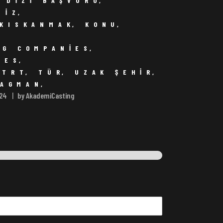
 DIZI BAŞVURU
,
NIZ
,
KISKANMAK
,
KONU
,
I
,
NG COMPANIES
,
IES
,
,
TRT
,
TÜR
,
UZAK ŞEHIR
,
RAGMAN
,
024
by AkademiCasting