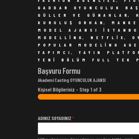
FASHION AGENCIES
,
FI
GADDAR OYUNCULUK BA
GÜLLER VE GÜNAHLAR
,
KURULUŞ ORHAN
,
MANKE
MODEL AJANSI ISTANB
MODELLING
,
NETFLIX
,
O
POPULAR MODELING AG
YAPIMCI
,
YAYIN PLATF
YENI BÖLÜM FULL TEK 
Başvuru Formu
Akademi Casting OYUNCULUK AJANSI
Kişisel Bilgileriniz
-
Step
1
of 3
ADINIZ SOYADINIZ
*