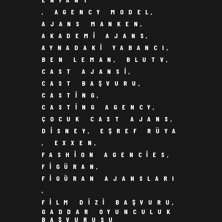
,
AGENCY MODEL
,
AJANS MANKEN
,
AKADEMI AJANS
,
AYNADAKI YABANCI
,
BEN LEMAN
,
BLUTV
,
CAST AJANSI
,
CAST BAŞVURU
,
CASTING
,
CASTING AGENCY
,
ÇOCUK CAST AJANS
,
DISNEY
,
EŞREF RÜYA
,
EXXEN
,
FASHION AGENCIES
,
FIGÜRAN
,
FIGÜRAN AJANSLARI
,
FILM DIZI BAŞVURU
,
GADDAR OYUNCULUK
BAŞVURUSU