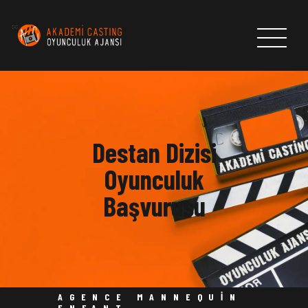
ANASAYFA
HAKKIMIZDA
Destan Dizisi
CASTLAR
HABERLER & DUYURULAR
Oyunculuk
AKADEMI CASTING OYUNCULUK AJANSI
Başvurusu
BAŞVURU FORMU
İLETİŞİM
AGENCE MANNEQUIN
ENFANT