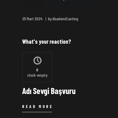
25 Mart 2024
by AkademiCasting
What's your reaction?
0
clock-empty
Adı Sevgi Başvuru
READ MORE