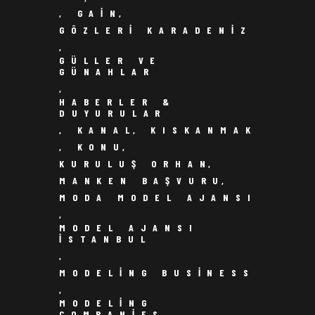
,
GAIN
,
GÖZLERI KARADENIZ
,
GÜLLER VE
GÜNAHLAR
,
HABERLER &
DUYURULAR
,
KANAL
,
KISKANMAK
,
KONU
,
KURULUŞ ORHAN
,
MANKEN BAŞVURU
,
MODA MODEL AJANSI
,
MODEL AJANSI
ISTANBUL
,
MODELING BUSINESS
,
MODELING
COMPANIES