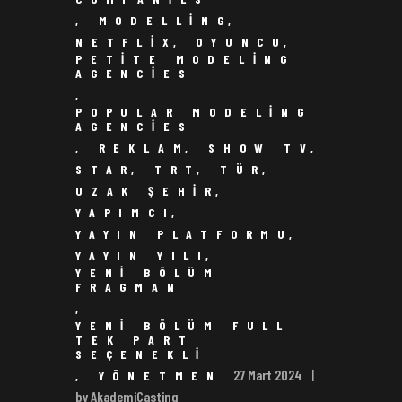
,
MODELLING
,
NETFLIX
,
OYUNCU
,
PETITE MODELING
AGENCIES
,
POPULAR MODELING
AGENCIES
,
REKLAM
,
SHOW TV
,
STAR
,
TRT
,
TÜR
,
UZAK ŞEHIR
,
YAPIMCI
,
YAYIN PLATFORMU
,
YAYIN YILI
,
YENI BÖLÜM
FRAGMAN
,
YENI BÖLÜM FULL
TEK PART
SEÇENEKLI
27 Mart 2024
,
YÖNETMEN
by AkademiCasting