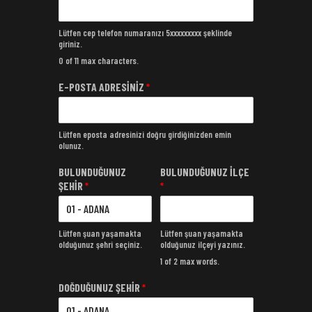
Lütfen cep telefon numaranızı 5xxxxxxxxx şeklinde
giriniz.
0 of 11 max characters.
E-POSTA ADRESİNİZ
*
Lütfen eposta adresinizi doğru girdiğinizden emin
olunuz.
BULUNDUĞUNUZ
BULUNDUĞUNUZ İLÇE
ŞEHİR
*
*
Lütfen şuan yaşamakta
Lütfen şuan yaşamakta
olduğunuz şehri seçiniz.
olduğunuz ilçeyi yazınız.
1 of 2 max words.
DOĞDUĞUNUZ ŞEHİR
*