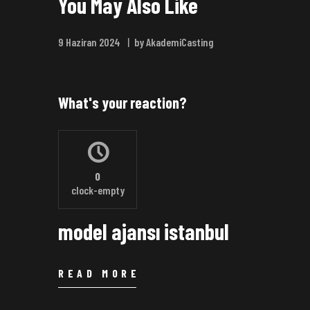
You May Also Like
9 Haziran 2024
by AkademiCasting
What's your reaction?
0
clock-empty
model ajansı istanbul
READ MORE