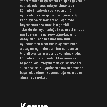
yönetmenleri ile çalışmakta olup en güvenilir
cast ajansları arasında yer almaktadır.
Eğitimlerimizde size eşlik eden ünlü
oyuncularda size ajansımızın güvenirliğini
kanıtlayacaktır. Kamera önü eğitimde
heyecanınızı azaltmak için gerekli
tekniklerden oyunculuğa ilk adım attığınızda
nasıl davranmanız gerektiğine kadar tüm
detayları bu eğitim esnasında ünlü
oyunculardan alacaksınız. Ajansımızdan
alacağınız eğitimler sizin için sunulan en
önemli avantajlar arasında yer almaktadır.
Eğitimlerimizi tamamladıktan sonra ise
başarınızı ölçümleyebilmek için sınava tabi
tutulacaksınız. Uygulanan sınav sonrasında
başarı elde etmeniz oyunculuğa kesin adım
atmanız demektir.
Konya