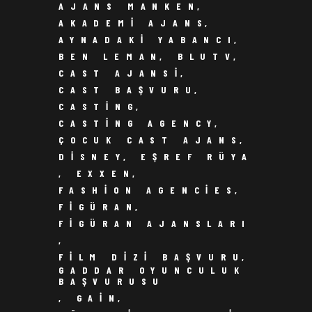
AJANS MANKEN
,
AKADEMI AJANS
,
AYNADAKI YABANCI
,
BEN LEMAN
,
BLUTV
,
CAST AJANSI
,
CAST BAŞVURU
,
CASTING
,
CASTING AGENCY
,
ÇOCUK CAST AJANS
,
DISNEY
,
EŞREF RÜYA
,
EXXEN
,
FASHION AGENCIES
,
FIGÜRAN
,
FIGÜRAN AJANSLARI
,
FILM DIZI BAŞVURU
,
GADDAR OYUNCULUK
BAŞVURUSU
,
GAIN
,