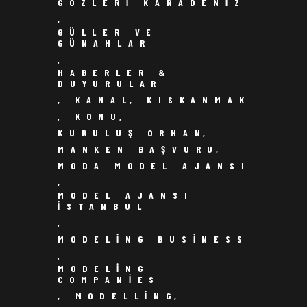
GÖZLERI KARADENIZ
,
GÜLLER VE
GÜNAHLAR
,
HABERLER &
DUYURULAR
,
KANAL
,
KISKANMAK
,
KONU
,
KURULUŞ ORHAN
,
MANKEN BAŞVURU
,
MODA MODEL AJANSI
,
MODEL AJANSI
ISTANBUL
,
MODELING BUSINESS
,
MODELING
COMPANIES
,
MODELLING
,