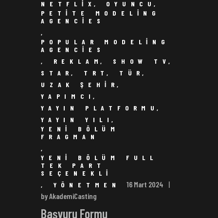
NETFLIX
,
OYUNCU
,
PETITE MODELING
AGENCIES
,
POPULAR MODELING
AGENCIES
,
REKLAM
,
SHOW TV
,
STAR
,
TRT
,
TÜR
,
UZAK ŞEHIR
,
YAPIMCI
,
YAYIN PLATFORMU
,
YAYIN YILI
,
YENI BÖLÜM
FRAGMAN
,
YENI BÖLÜM FULL
TEK PART
SEÇENEKLI
16 Mart 2024
,
YÖNETMEN
by AkademiCasting
Başvuru Formu