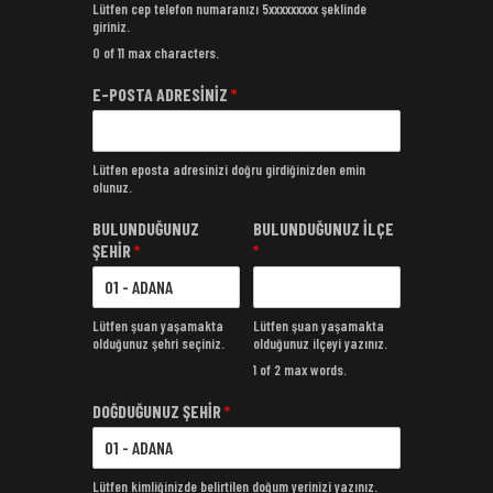
Lütfen cep telefon numaranızı 5xxxxxxxxx şeklinde
giriniz.
0 of 11 max characters.
E-POSTA ADRESİNİZ
*
Lütfen eposta adresinizi doğru girdiğinizden emin
olunuz.
BULUNDUĞUNUZ
BULUNDUĞUNUZ İLÇE
ŞEHİR
*
*
Lütfen şuan yaşamakta
Lütfen şuan yaşamakta
olduğunuz şehri seçiniz.
olduğunuz ilçeyi yazınız.
1 of 2 max words.
DOĞDUĞUNUZ ŞEHİR
*
Lütfen kimliğinizde belirtilen doğum yerinizi yazınız.