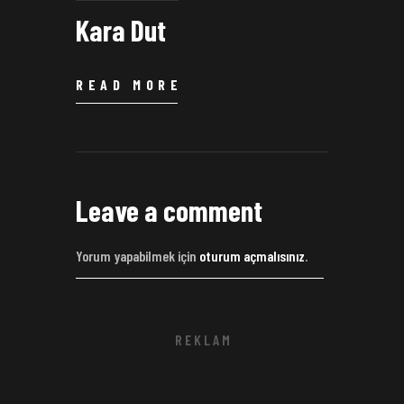
Kara Dut
READ MORE
Leave a comment
Yorum yapabilmek için
oturum açmalısınız
.
R E K L A M