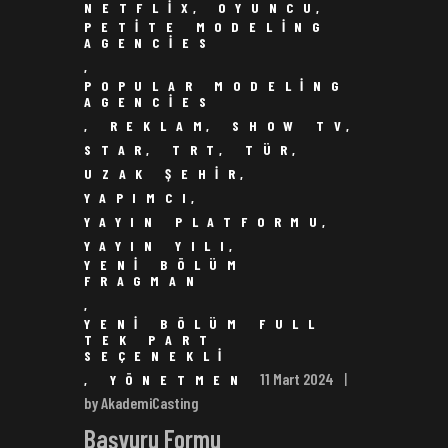
NETFLIX
,
OYUNCU
,
PETITE MODELING
AGENCIES
,
POPULAR MODELING
AGENCIES
,
REKLAM
,
SHOW TV
,
STAR
,
TRT
,
TÜR
,
UZAK ŞEHIR
,
YAPIMCI
,
YAYIN PLATFORMU
,
YAYIN YILI
,
YENI BÖLÜM
FRAGMAN
,
YENI BÖLÜM FULL
TEK PART
SEÇENEKLI
11 Mart 2024
,
YÖNETMEN
by AkademiCasting
Başvuru Formu