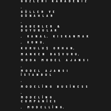
GÖZLERI KARADENIZ
,
GÜLLER VE
GÜNAHLAR
,
HABERLER &
DUYURULAR
,
KANAL
,
KISKANMAK
,
KONU
,
KURULUŞ ORHAN
,
MANKEN BAŞVURU
,
MODA MODEL AJANSI
,
MODEL AJANSI
ISTANBUL
,
MODELING BUSINESS
,
MODELING
COMPANIES
,
MODELLING
,