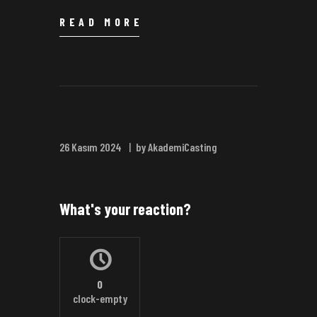
READ MORE
26 Kasım 2024
by AkademiCasting
What's your reaction?
0
clock-empty