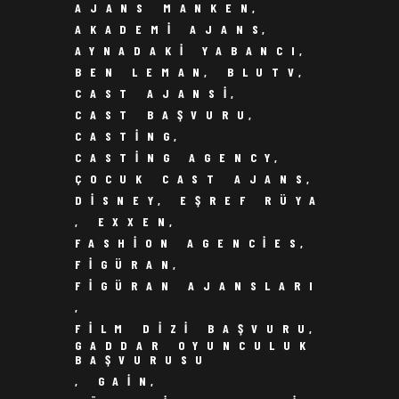
AJANS MANKEN
,
AKADEMI AJANS
,
AYNADAKI YABANCI
,
BEN LEMAN
,
BLUTV
,
CAST AJANSI
,
CAST BAŞVURU
,
CASTING
,
CASTING AGENCY
,
ÇOCUK CAST AJANS
,
DISNEY
,
EŞREF RÜYA
,
EXXEN
,
FASHION AGENCIES
,
FIGÜRAN
,
FIGÜRAN AJANSLARI
,
FILM DIZI BAŞVURU
,
GADDAR OYUNCULUK
BAŞVURUSU
,
GAIN
,