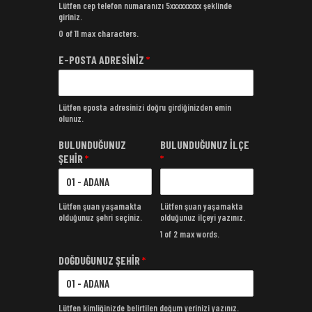
Lütfen cep telefon numaranızı 5xxxxxxxxx şeklinde
giriniz.
0 of 11 max characters.
E-POSTA ADRESİNİZ
*
Lütfen eposta adresinizi doğru girdiğinizden emin
olunuz.
BULUNDUĞUNUZ
BULUNDUĞUNUZ İLÇE
ŞEHİR
*
*
Lütfen şuan yaşamakta
Lütfen şuan yaşamakta
olduğunuz şehri seçiniz.
olduğunuz ilçeyi yazınız.
1 of 2 max words.
DOĞDUĞUNUZ ŞEHİR
*
Lütfen kimliğinizde belirtilen doğum yerinizi yazınız.