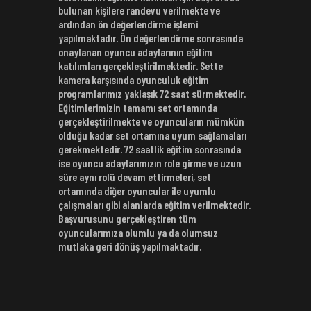
bulunan kişilere randevu verilmekte ve
ardından ön değerlendirme işlemi
yapılmaktadır. Ön değerlendirme sonrasında
onaylanan oyuncu adaylarının eğitim
katılımları gerçekleştirilmektedir. Sette
kamera karşısında oyunculuk eğitim
programlarımız yaklaşık 72 saat sürmektedir.
Eğitimlerimizin tamamı set ortamında
gerçekleştirilmekte ve oyuncuların mümkün
olduğu kadar set ortamına uyum sağlamaları
gerekmektedir. 72 saatlik eğitim sonrasında
ise oyuncu adaylarımızın role girme ve uzun
süre aynı rolü devam ettirmeleri, set
ortamında diğer oyuncular ile uyumlu
çalışmaları gibi alanlarda eğitim verilmektedir.
Başvurusunu gerçekleştiren tüm
oyuncularımıza olumlu ya da olumsuz
mutlaka geri dönüş yapılmaktadır.