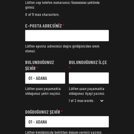
Lütfen cep telefon numaranızı 5xxxxxxxxx şeklinde
giriniz.
0 of 11 max characters.
E-POSTA ADRESİNİZ
*
Lütfen eposta adresinizi doğru girdiğinizden emin
olunuz.
BULUNDUĞUNUZ
BULUNDUĞUNUZ İLÇE
ŞEHİR
*
*
Lütfen şuan yaşamakta
Lütfen şuan yaşamakta
olduğunuz şehri seçiniz.
olduğunuz ilçeyi yazınız.
1 of 2 max words.
DOĞDUĞUNUZ ŞEHİR
*
Lütfen kimliğinizde belirtilen doğum yerinizi yazınız.