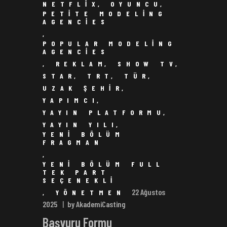
NETFLIX
,
OYUNCU
,
PETITE MODELING
AGENCIES
,
POPULAR MODELING
AGENCIES
,
REKLAM
,
SHOW TV
,
STAR
,
TRT
,
TÜR
,
UZAK ŞEHIR
,
YAPIMCI
,
YAYIN PLATFORMU
,
YAYIN YILI
,
YENI BÖLÜM
FRAGMAN
,
YENI BÖLÜM FULL
TEK PART
SEÇENEKLI
22 Ağustos
,
YÖNETMEN
2025
by AkademiCasting
Başvuru Formu