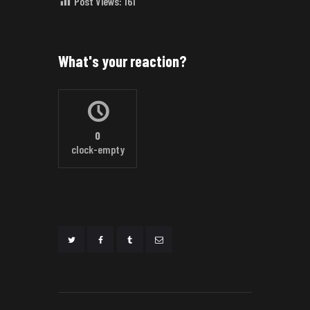
Post Views:
161
What's your reaction?
0
clock-empty