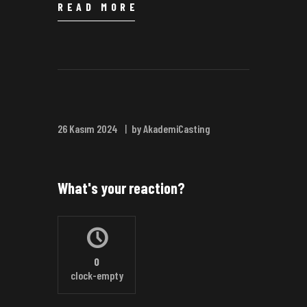
READ MORE
26 Kasım 2024
by AkademiCasting
What's your reaction?
0
clock-empty