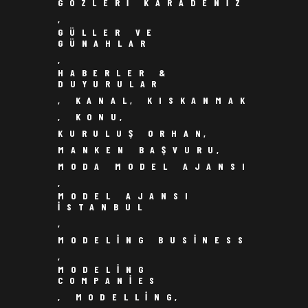
GÖZLERI KARADENIZ
,
GÜLLER VE
GÜNAHLAR
,
HABERLER &
DUYURULAR
,
KANAL
,
KISKANMAK
,
KONU
,
KURULUŞ ORHAN
,
MANKEN BAŞVURU
,
MODA MODEL AJANSI
,
MODEL AJANSI
ISTANBUL
,
MODELING BUSINESS
,
MODELING
COMPANIES
,
MODELLING
,