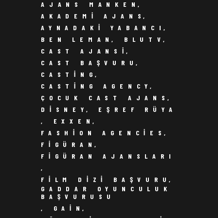
AJANS MANKEN
,
AKADEMI AJANS
,
AYNADAKI YABANCI
,
BEN LEMAN
,
BLUTV
,
CAST AJANSI
,
CAST BAŞVURU
,
CASTING
,
CASTING AGENCY
,
ÇOCUK CAST AJANS
,
DISNEY
,
EŞREF RÜYA
,
EXXEN
,
FASHION AGENCIES
,
FIGÜRAN
,
FIGÜRAN AJANSLARI
,
FILM DIZI BAŞVURU
,
GADDAR OYUNCULUK
BAŞVURUSU
,
GAIN
,