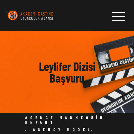
ANASAYFA
HAKKIMIZDA
Leylifer Dizisi
CASTLAR
HABERLER & DUYURULAR
Başvuru
AKADEMI CASTING OYUNCULUK AJANSI
BAŞVURU FORMU
İLETİŞİM
AGENCE MANNEQUIN
ENFANT
,
AGENCY MODEL
,