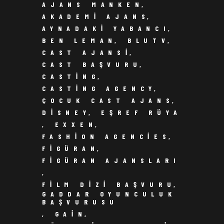
AJANS MANKEN
,
AKADEMI AJANS
,
AYNADAKI YABANCI
,
BEN LEMAN
,
BLUTV
,
CAST AJANSI
,
CAST BAŞVURU
,
CASTING
,
CASTING AGENCY
,
ÇOCUK CAST AJANS
,
DISNEY
,
EŞREF RÜYA
,
EXXEN
,
FASHION AGENCIES
,
FIGÜRAN
,
FIGÜRAN AJANSLARI
,
FILM DIZI BAŞVURU
,
GADDAR OYUNCULUK
BAŞVURUSU
,
GAIN
,