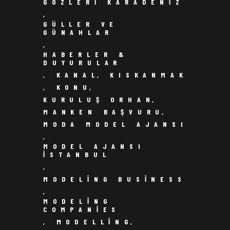
GÖZLERI KARADENIZ
,
GÜLLER VE
GÜNAHLAR
,
HABERLER &
DUYURULAR
,
KANAL
,
KISKANMAK
,
KONU
,
KURULUŞ ORHAN
,
MANKEN BAŞVURU
,
MODA MODEL AJANSI
,
MODEL AJANSI
ISTANBUL
,
MODELING BUSINESS
,
MODELING
COMPANIES
,
MODELLING
,