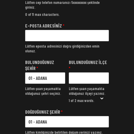
Lütfen cep telefon numaranızı 5xxxxxxxxx şeklinde
giriniz.
0 of 11 max characters.
E-POSTA ADRESİNİZ
*
Lütfen eposta adresinizi doğru girdiğinizden emin
olunuz.
BULUNDUĞUNUZ
BULUNDUĞUNUZ İLÇE
ŞEHİR
*
*
Lütfen şuan yaşamakta
Lütfen şuan yaşamakta
olduğunuz şehri seçiniz.
olduğunuz ilçeyi yazınız.
1 of 2 max words.
DOĞDUĞUNUZ ŞEHİR
*
Lütfen kimliğinizde belirtilen doğum yerinizi yazınız.