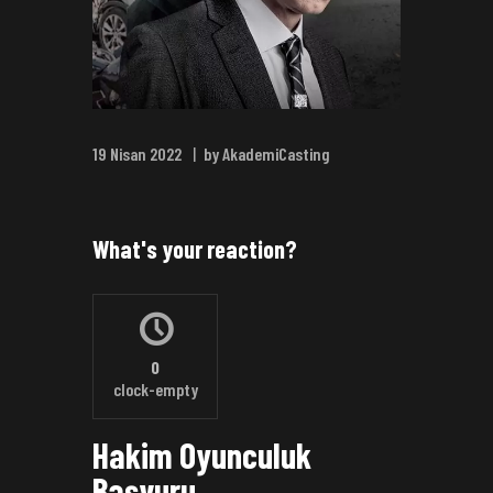
19 Nisan 2022
by AkademiCasting
What's your reaction?
0
clock-empty
Hakim Oyunculuk
Başvuru