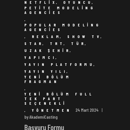
NETFLIX
,
OYUNCU
,
PETITE MODELING
AGENCIES
,
POPULAR MODELING
AGENCIES
,
REKLAM
,
SHOW TV
,
STAR
,
TRT
,
TÜR
,
UZAK ŞEHIR
,
YAPIMCI
,
YAYIN PLATFORMU
,
YAYIN YILI
,
YENI BÖLÜM
FRAGMAN
,
YENI BÖLÜM FULL
TEK PART
SEÇENEKLI
24 Mart 2024
,
YÖNETMEN
by AkademiCasting
Başvuru Formu