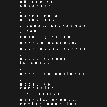
GÜLLER VE
GÜNAHLAR
,
HABERLER &
DUYURULAR
,
KANAL
,
KISKANMAK
,
KONU
,
KURULUŞ ORHAN
,
MANKEN BAŞVURU
,
MODA MODEL AJANSI
,
MODEL AJANSI
ISTANBUL
,
MODELING BUSINESS
,
MODELING
COMPANIES
,
MODELLING
,
NETFLIX
,
OYUNCU
,
PETITE MODELING