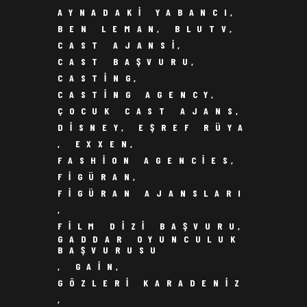
AYNADAKI YABANCI
,
BEN LEMAN
,
BLUTV
,
CAST AJANSI
,
CAST BAŞVURU
,
CASTING
,
CASTING AGENCY
,
ÇOCUK CAST AJANS
,
DISNEY
,
EŞREF RÜYA
,
EXXEN
,
FASHION AGENCIES
,
FIGÜRAN
,
FIGÜRAN AJANSLARI
,
FILM DIZI BAŞVURU
,
GADDAR OYUNCULUK
BAŞVURUSU
,
GAIN
,
GÖZLERI KARADENIZ
,