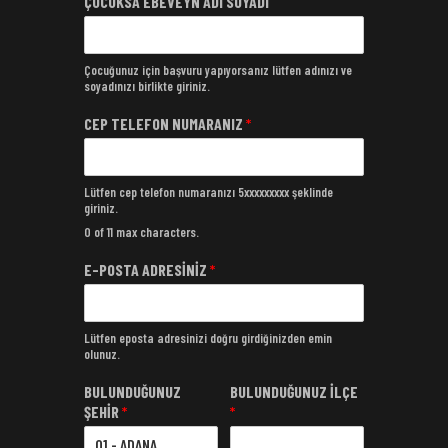
ÇOCUKSA EBEVEYN ADI SOYADI
Çocuğunuz için başvuru yapıyorsanız lütfen adınızı ve
soyadınızı birlikte giriniz.
CEP TELEFON NUMARANIZ
*
Lütfen cep telefon numaranızı 5xxxxxxxxx şeklinde
giriniz.
0 of 11 max characters.
E-POSTA ADRESİNİZ
*
Lütfen eposta adresinizi doğru girdiğinizden emin
olunuz.
BULUNDUĞUNUZ
BULUNDUĞUNUZ İLÇE
ŞEHİR
*
*