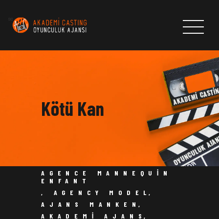
ANASAYFA
HAKKIMIZDA
Kötü Kan
CASTLAR
HABERLER & DUYURULAR
AKADEMI CASTING OYUNCULUK AJANSI
BAŞVURU FORMU
İLETİŞİM
AGENCE MANNEQUIN
ENFANT
,
AGENCY MODEL
,
AJANS MANKEN
,
AKADEMI AJANS
,