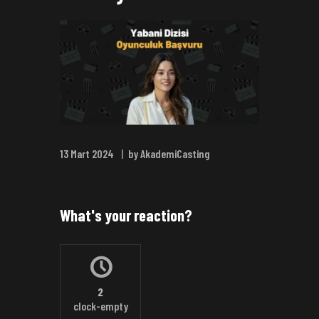
13 Mart 2024
by AkademiCasting
What's your reaction?
2
clock-empty