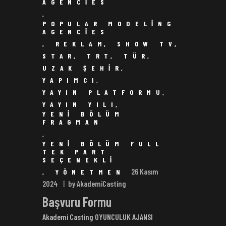
AGENCIES
,
POPULAR MODELING
AGENCIES
,
REKLAM
,
SHOW TV
,
STAR
,
TRT
,
TÜR
,
UZAK ŞEHIR
,
YAPIMCI
,
YAYIN PLATFORMU
,
YAYIN YILI
,
YENI BÖLÜM
FRAGMAN
,
YENI BÖLÜM FULL
TEK PART
SEÇENEKLI
26 Kasım
,
YÖNETMEN
2024
by AkademiCasting
Başvuru Formu
Akademi Casting OYUNCULUK AJANSI