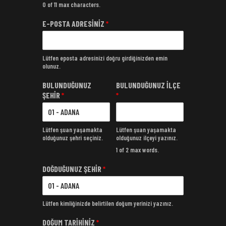
0 of 11 max characters.
E-POSTA ADRESİNİZ
*
Lütfen eposta adresinizi doğru girdiğinizden emin
olunuz.
BULUNDUĞUNUZ
BULUNDUĞUNUZ İLÇE
ŞEHİR
*
*
Lütfen şuan yaşamakta
Lütfen şuan yaşamakta
olduğunuz şehri seçiniz.
olduğunuz ilçeyi yazınız.
1 of 2 max words.
DOĞDUĞUNUZ ŞEHİR
*
Lütfen kimliğinizde belirtilen doğum yerinizi yazınız.
DOĞUM TARİHİNİZ
*