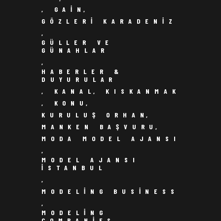
,
GAIN
,
GÖZLERI KARADENIZ
,
GÜLLER VE
GÜNAHLAR
,
HABERLER &
DUYURULAR
,
KANAL
,
KISKANMAK
,
KONU
,
KURULUŞ ORHAN
,
MANKEN BAŞVURU
,
MODA MODEL AJANSI
,
MODEL AJANSI
ISTANBUL
,
MODELING BUSINESS
,
MODELING
COMPANIES