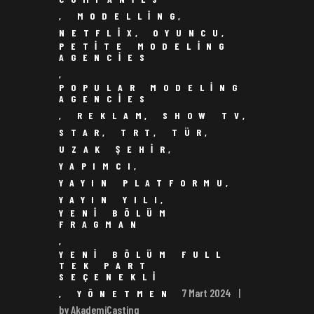
,
MODELLING
,
NETFLIX
,
OYUNCU
,
PETITE MODELING
AGENCIES
,
POPULAR MODELING
AGENCIES
,
REKLAM
,
SHOW TV
,
STAR
,
TRT
,
TÜR
,
UZAK ŞEHIR
,
YAPIMCI
,
YAYIN PLATFORMU
,
YAYIN YILI
,
YENI BÖLÜM
FRAGMAN
,
YENI BÖLÜM FULL
TEK PART
SEÇENEKLI
7 Mart 2024
,
YÖNETMEN
by AkademiCasting