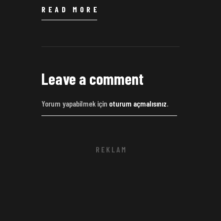
READ MORE
Leave a comment
Yorum yapabilmek için
oturum açmalısınız
.
R E K L A M