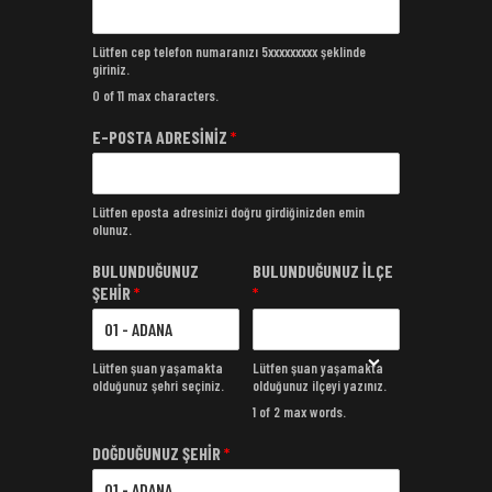
Lütfen cep telefon numaranızı 5xxxxxxxxx şeklinde
giriniz.
0 of 11 max characters.
E-POSTA ADRESİNİZ
*
Lütfen eposta adresinizi doğru girdiğinizden emin
olunuz.
BULUNDUĞUNUZ
BULUNDUĞUNUZ İLÇE
ŞEHİR
*
*
Lütfen şuan yaşamakta
Lütfen şuan yaşamakta
olduğunuz şehri seçiniz.
olduğunuz ilçeyi yazınız.
1 of 2 max words.
DOĞDUĞUNUZ ŞEHİR
*