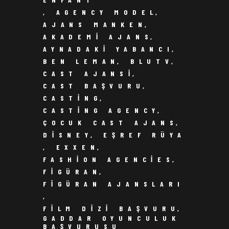
,
AGENCY MODEL
,
AJANS MANKEN
,
AKADEMI AJANS
,
AYNADAKI YABANCI
,
BEN LEMAN
,
BLUTV
,
CAST AJANSI
,
CAST BAŞVURU
,
CASTING
,
CASTING AGENCY
,
ÇOCUK CAST AJANS
,
DISNEY
,
EŞREF RÜYA
,
EXXEN
,
FASHION AGENCIES
,
FIGÜRAN
,
FIGÜRAN AJANSLARI
,
FILM DIZI BAŞVURU
,
GADDAR OYUNCULUK
BAŞVURUSU