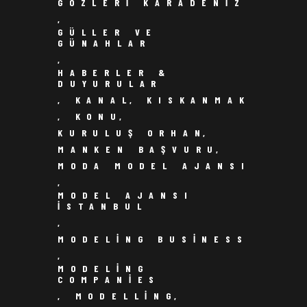
GÖZLERI KARADENIZ
,
GÜLLER VE
GÜNAHLAR
,
HABERLER &
DUYURULAR
,
KANAL
,
KISKANMAK
,
KONU
,
KURULUŞ ORHAN
,
MANKEN BAŞVURU
,
MODA MODEL AJANSI
,
MODEL AJANSI
ISTANBUL
,
MODELING BUSINESS
,
MODELING
COMPANIES
,
MODELLING
,