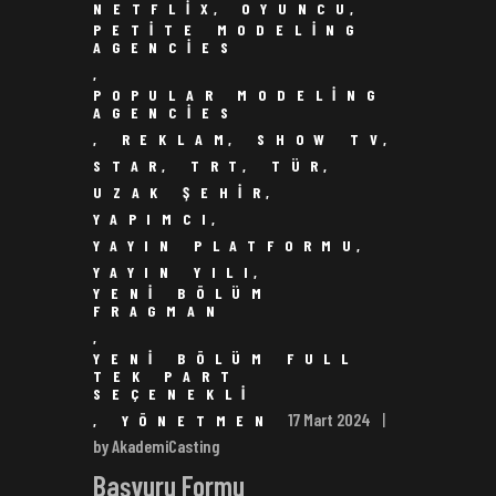
NETFLIX
,
OYUNCU
,
PETITE MODELING
AGENCIES
,
POPULAR MODELING
AGENCIES
,
REKLAM
,
SHOW TV
,
STAR
,
TRT
,
TÜR
,
UZAK ŞEHIR
,
YAPIMCI
,
YAYIN PLATFORMU
,
YAYIN YILI
,
YENI BÖLÜM
FRAGMAN
,
YENI BÖLÜM FULL
TEK PART
SEÇENEKLI
17 Mart 2024
,
YÖNETMEN
by AkademiCasting
Başvuru Formu