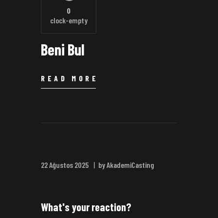
0
clock-empty
Beni Bul
READ MORE
22 Ağustos 2025
by AkademiCasting
What's your reaction?