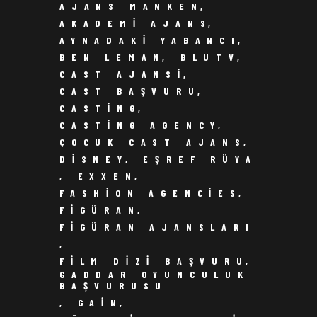
AJANS MANKEN
,
AKADEMI AJANS
,
AYNADAKI YABANCI
,
BEN LEMAN
,
BLUTV
,
CAST AJANSI
,
CAST BAŞVURU
,
CASTING
,
CASTING AGENCY
,
ÇOCUK CAST AJANS
,
DISNEY
,
EŞREF RÜYA
,
EXXEN
,
FASHION AGENCIES
,
FIGÜRAN
,
FIGÜRAN AJANSLARI
,
FILM DIZI BAŞVURU
,
GADDAR OYUNCULUK
BAŞVURUSU
,
GAIN
,