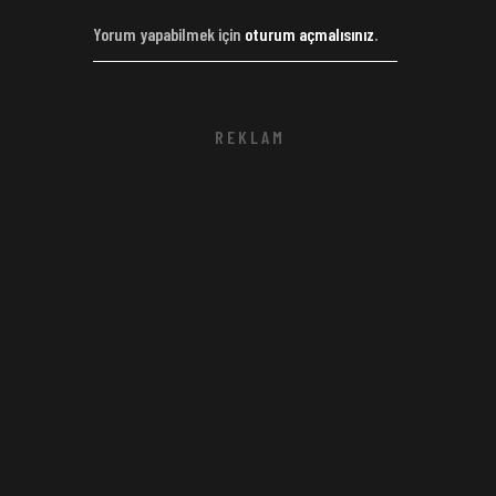
Yorum yapabilmek için
oturum açmalısınız
.
R E K L A M