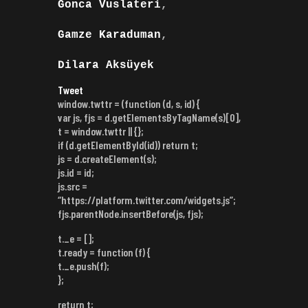
Gonca Vuslateri
,
Gamze Karaduman
,
Dilara Aksüyek
Tweet
window.twttr = (function (d, s, id) {
var js, fjs = d.getElementsByTagName(s)[0],
t = window.twttr || {};
if (d.getElementById(id)) return t;
js = d.createElement(s);
js.id = id;
js.src =
“https://platform.twitter.com/widgets.js”;
fjs.parentNode.insertBefore(js, fjs);
t._e = [];
t.ready = function (f) {
t._e.push(f);
};
return t;