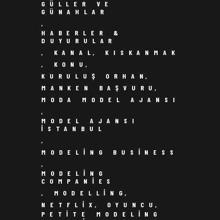
GÜLLER VE
GÜNAHLAR
,
HABERLER &
DUYURULAR
,
KANAL
,
KISKANMAK
,
KONU
,
KURULUŞ ORHAN
,
MANKEN BAŞVURU
,
MODA MODEL AJANSI
,
MODEL AJANSI
ISTANBUL
,
MODELING BUSINESS
,
MODELING
COMPANIES
,
MODELLING
,
NETFLIX
,
OYUNCU
,
PETITE MODELING