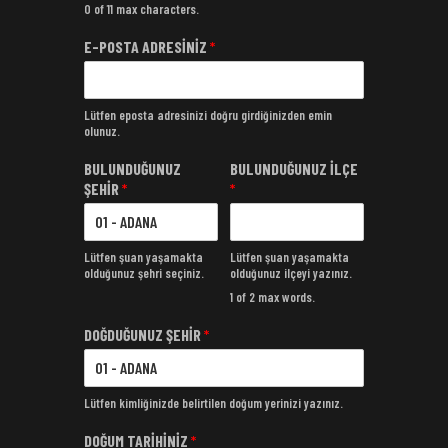
0 of 11 max characters.
E-POSTA ADRESİNİZ
*
Lütfen eposta adresinizi doğru girdiğinizden emin
olunuz.
BULUNDUĞUNUZ
BULUNDUĞUNUZ İLÇE
ŞEHİR
*
*
Lütfen şuan yaşamakta
Lütfen şuan yaşamakta
olduğunuz şehri seçiniz.
olduğunuz ilçeyi yazınız.
1 of 2 max words.
DOĞDUĞUNUZ ŞEHİR
*
Lütfen kimliğinizde belirtilen doğum yerinizi yazınız.
DOĞUM TARİHİNİZ
*