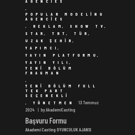
AGENCIES
,
POPULAR MODELING
AGENCIES
,
REKLAM
,
SHOW TV
,
STAR
,
TRT
,
TÜR
,
UZAK ŞEHIR
,
YAPIMCI
,
YAYIN PLATFORMU
,
YAYIN YILI
,
YENI BÖLÜM
FRAGMAN
,
YENI BÖLÜM FULL
TEK PART
SEÇENEKLI
13 Temmuz
,
YÖNETMEN
2024
by AkademiCasting
Başvuru Formu
Akademi Casting OYUNCULUK AJANSI