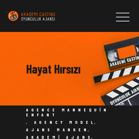
ANASAYFA
HAKKIMIZDA
Hayat Hırsızı
CASTLAR
HABERLER & DUYURULAR
AKADEMI CASTING OYUNCULUK AJANSI
BAŞVURU FORMU
İLETİŞİM
AGENCE MANNEQUIN
ENFANT
,
AGENCY MODEL
,
AJANS MANKEN
,
AKADEMI AJANS
,