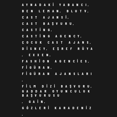
AYNADAKI YABANCI
,
BEN LEMAN
,
BLUTV
,
CAST AJANSI
,
CAST BAŞVURU
,
CASTING
,
CASTING AGENCY
,
ÇOCUK CAST AJANS
,
DISNEY
,
EŞREF RÜYA
,
EXXEN
,
FASHION AGENCIES
,
FIGÜRAN
,
FIGÜRAN AJANSLARI
,
FILM DIZI BAŞVURU
,
GADDAR OYUNCULUK
BAŞVURUSU
,
GAIN
,
GÖZLERI KARADENIZ
,