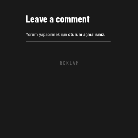
Leave a comment
Yorum yapabilmek için
oturum açmalısınız
.
R E K L A M