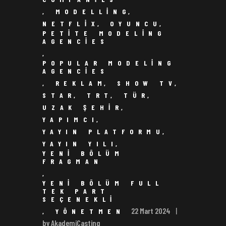
,
MODELLING
,
NETFLIX
,
OYUNCU
,
PETITE MODELING
AGENCIES
,
POPULAR MODELING
AGENCIES
,
REKLAM
,
SHOW TV
,
STAR
,
TRT
,
TÜR
,
UZAK ŞEHIR
,
YAPIMCI
,
YAYIN PLATFORMU
,
YAYIN YILI
,
YENI BÖLÜM
FRAGMAN
,
YENI BÖLÜM FULL
TEK PART
SEÇENEKLI
22 Mart 2024
,
YÖNETMEN
by AkademiCasting