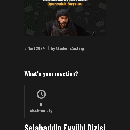
8 Mart 2024
by AkademiCasting
What's your reaction?
0
clock-empty
Selahaddin Eyyübi Dizisi