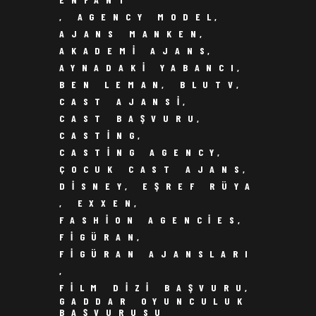
,
AGENCY MODEL
,
AJANS MANKEN
,
AKADEMI AJANS
,
AYNADAKI YABANCI
,
BEN LEMAN
,
BLUTV
,
CAST AJANSI
,
CAST BAŞVURU
,
CASTING
,
CASTING AGENCY
,
ÇOCUK CAST AJANS
,
DISNEY
,
EŞREF RÜYA
,
EXXEN
,
FASHION AGENCIES
,
FIGÜRAN
,
FIGÜRAN AJANSLARI
,
FILM DIZI BAŞVURU
,
GADDAR OYUNCULUK
BAŞVURUSU