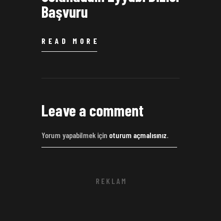
Başvuru
READ MORE
Leave a comment
Yorum yapabilmek için
oturum açmalısınız
.
R E K L A M