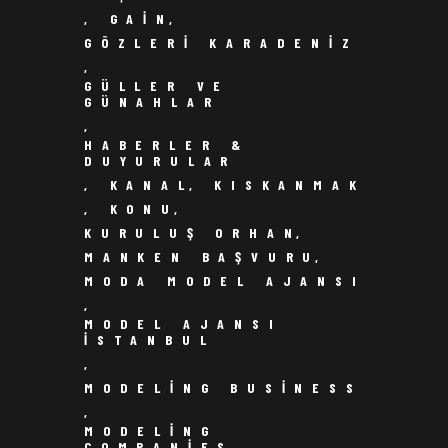
,
GAIN
,
GÖZLERI KARADENIZ
,
GÜLLER VE
GÜNAHLAR
,
HABERLER &
DUYURULAR
,
KANAL
,
KISKANMAK
,
KONU
,
KURULUŞ ORHAN
,
MANKEN BAŞVURU
,
MODA MODEL AJANSI
,
MODEL AJANSI
ISTANBUL
,
MODELING BUSINESS
,
MODELING
COMPANIES