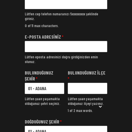
Lütfen cep telefon numaranızı 5xxxxxxxxx şeklinde
giriniz.
0 of 11 max characters.
E-POSTA ADRESİNİZ
*
Lütfen eposta adresinizi doğru girdiğinizden emin
olunuz.
BULUNDUĞUNUZ
BULUNDUĞUNUZ İLÇE
ŞEHİR
*
*
Lütfen şuan yaşamakta
Lütfen şuan yaşamakta
olduğunuz şehri seçiniz.
olduğunuz ilçeyi yazınız.
1 of 2 max words.
DOĞDUĞUNUZ ŞEHİR
*