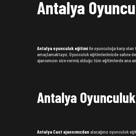
Antalya Oyuncul
Antalya oyunculuk eğitimi
ile oyunculuğa karşı olan
amaçlamaktayız. Oyunculuk eğitimlerimizde sahne dene
ajansımızın size vermiş olduğu tüm eğitimlerde ana ama
Antalya Oyunculuk 
Antalya Cast ajansımızdan
alacağınız oyunculuk eğit