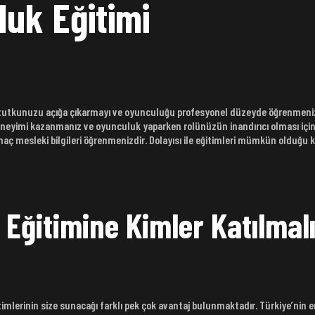
uk Eğitimi
 tutkunuzu açığa çıkarmayı ve oyunculuğu profesyonel düzeyde öğrenmeniz
yimi kazanmanız ve oyunculuk yaparken rolünüzün inandırıcı olması için 
ç mesleki bilgileri öğrenmenizdir. Dolayısı ile eğitimleri mümkün olduğu k
Eğitimine Kimler Katılmal
imlerinin size sunacağı farklı pek çok avantaj bulunmaktadır. Türkiye’nin e