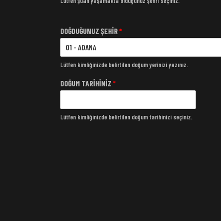
Lütfen şuan yaşamakta olduğunuz şehri seçiniz.
DOĞDUĞUNUZ ŞEHİR
*
Lütfen kimliğinizde belirtilen doğum yerinizi yazınız.
DOĞUM TARİHİNİZ
*
Lütfen kimliğinizde belirtilen doğum tarihinizi seçiniz.