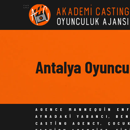
Antalya Oyuncul
AKADEM
AGENCE MANNEQUIN EN
AYNADAKI YABANCI
,
BE
CASTING AGENCY
,
ÇOCU