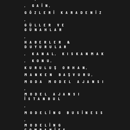
,
GAIN
,
GÖZLERI KARADENIZ
,
GÜLLER VE
GÜNAHLAR
,
HABERLER &
DUYURULAR
,
KANAL
,
KISKANMAK
,
KONU
,
KURULUŞ ORHAN
,
MANKEN BAŞVURU
,
MODA MODEL AJANSI
,
MODEL AJANSI
ISTANBUL
,
MODELING BUSINESS
,
MODELING
COMPANIES