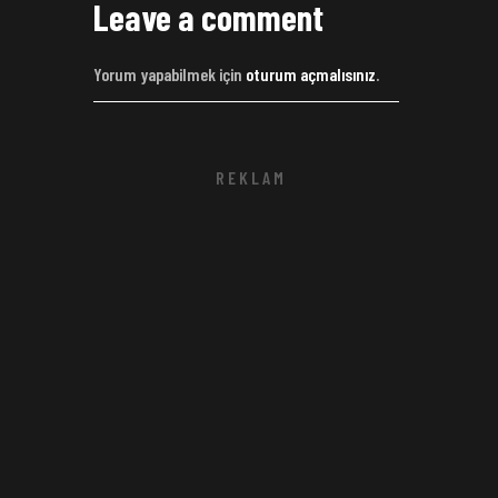
Leave a comment
Yorum yapabilmek için
oturum açmalısınız
.
R E K L A M