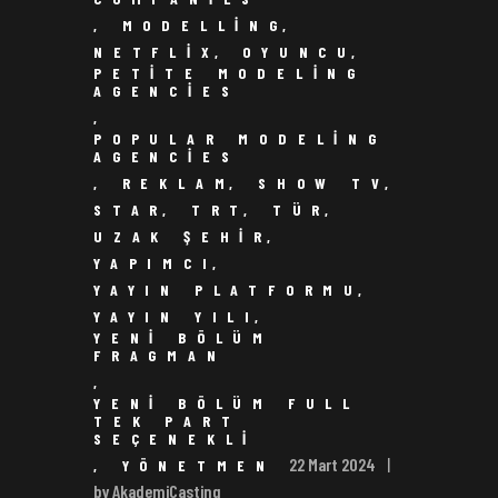
,
MODELLING
,
NETFLIX
,
OYUNCU
,
PETITE MODELING
AGENCIES
,
POPULAR MODELING
AGENCIES
,
REKLAM
,
SHOW TV
,
STAR
,
TRT
,
TÜR
,
UZAK ŞEHIR
,
YAPIMCI
,
YAYIN PLATFORMU
,
YAYIN YILI
,
YENI BÖLÜM
FRAGMAN
,
YENI BÖLÜM FULL
TEK PART
SEÇENEKLI
22 Mart 2024
,
YÖNETMEN
by AkademiCasting