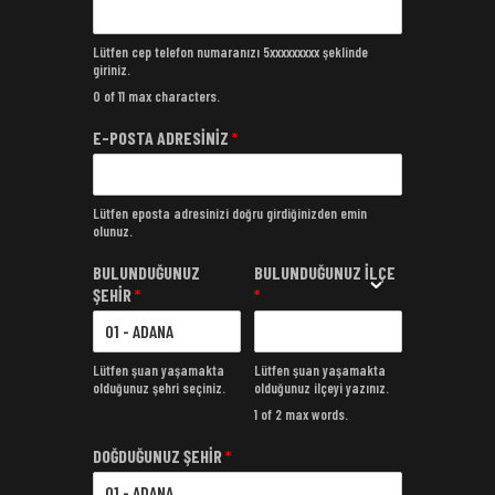
Lütfen cep telefon numaranızı 5xxxxxxxxx şeklinde
giriniz.
0 of 11 max characters.
E-POSTA ADRESİNİZ
*
Lütfen eposta adresinizi doğru girdiğinizden emin
olunuz.
BULUNDUĞUNUZ
BULUNDUĞUNUZ İLÇE
ŞEHİR
*
*
Lütfen şuan yaşamakta
Lütfen şuan yaşamakta
olduğunuz şehri seçiniz.
olduğunuz ilçeyi yazınız.
1 of 2 max words.
DOĞDUĞUNUZ ŞEHİR
*