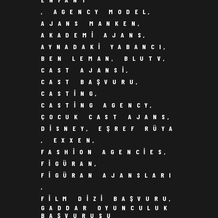
,
AGENCY MODEL
,
AJANS MANKEN
,
AKADEMI AJANS
,
AYNADAKI YABANCI
,
BEN LEMAN
,
BLUTV
,
CAST AJANSI
,
CAST BAŞVURU
,
CASTING
,
CASTING AGENCY
,
ÇOCUK CAST AJANS
,
DISNEY
,
EŞREF RÜYA
,
EXXEN
,
FASHION AGENCIES
,
FIGÜRAN
,
FIGÜRAN AJANSLARI
,
FILM DIZI BAŞVURU
,
GADDAR OYUNCULUK
BAŞVURUSU