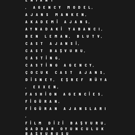
,
AGENCY MODEL
,
AJANS MANKEN
,
AKADEMI AJANS
,
AYNADAKI YABANCI
,
BEN LEMAN
,
BLUTV
,
CAST AJANSI
,
CAST BAŞVURU
,
CASTING
,
CASTING AGENCY
,
ÇOCUK CAST AJANS
,
DISNEY
,
EŞREF RÜYA
,
EXXEN
,
FASHION AGENCIES
,
FIGÜRAN
,
FIGÜRAN AJANSLARI
,
FILM DIZI BAŞVURU
,
GADDAR OYUNCULUK
BAŞVURUSU