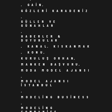
,
GAIN
,
GÖZLERI KARADENIZ
,
GÜLLER VE
GÜNAHLAR
,
HABERLER &
DUYURULAR
,
KANAL
,
KISKANMAK
,
KONU
,
KURULUŞ ORHAN
,
MANKEN BAŞVURU
,
MODA MODEL AJANSI
,
MODEL AJANSI
ISTANBUL
,
MODELING BUSINESS
,
MODELING
COMPANIES