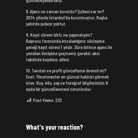
güncelleyebilirsiniz.
8. Ajans ne zaman kuruldu? Şubesi var mı?
2014 yılında İstanbul’da kurulmuştur. Başka
şehirde şubesi yoktur.
9. Kayıt sürem bitti, ne yapmalıyım?
Başvuru formunda imzaladığınız sözleşme
gereği kayıt süresi 1 yıldır. Süre bitince ajans ile
yeniden iletişime geçmeniz gerekir; aksi
takdirde kaydınız silinir.
10. Tanıtım ve profil güncelleme önemli mi?
Evet. Yönetmenler en güncel halinizi görmek
ister. Boy, kilo, yaş ve fotoğraf bilgilerinizin 6
ayda bir güncellenmesi zorunludur.
Post Views:
233
What's your reaction?