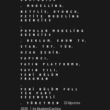
,
MODELLING
,
NETFLIX
,
OYUNCU
,
PETITE MODELING
AGENCIES
,
POPULAR MODELING
AGENCIES
,
REKLAM
,
SHOW TV
,
STAR
,
TRT
,
TÜR
,
UZAK ŞEHIR
,
YAPIMCI
,
YAYIN PLATFORMU
,
YAYIN YILI
,
YENI BÖLÜM
FRAGMAN
,
YENI BÖLÜM FULL
TEK PART
SEÇENEKLI
22 Ağustos
,
YÖNETMEN
2025
by AkademiCasting