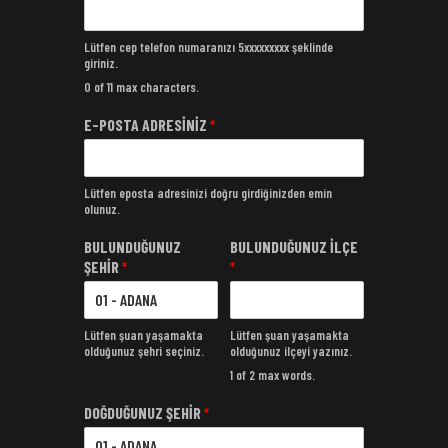
Lütfen cep telefon numaranızı 5xxxxxxxxx şeklinde
giriniz.
0 of 11 max characters.
E-POSTA ADRESİNİZ
*
Lütfen eposta adresinizi doğru girdiğinizden emin
olunuz.
BULUNDUĞUNUZ
BULUNDUĞUNUZ İLÇE
ŞEHİR
*
*
Lütfen şuan yaşamakta
Lütfen şuan yaşamakta
olduğunuz şehri seçiniz.
olduğunuz ilçeyi yazınız.
1 of 2 max words.
DOĞDUĞUNUZ ŞEHİR
*