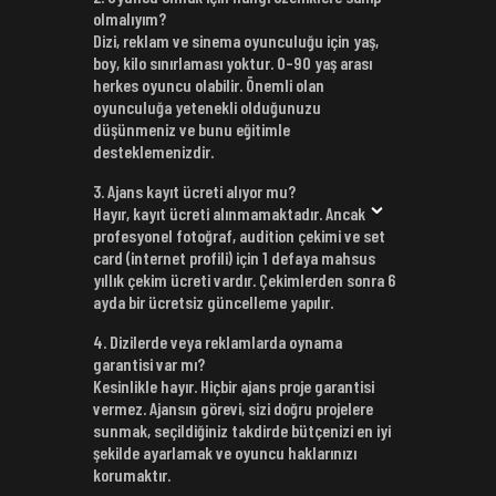
olmalıyım?
Dizi, reklam ve sinema oyunculuğu için yaş,
boy, kilo sınırlaması yoktur. 0–90 yaş arası
herkes oyuncu olabilir. Önemli olan
oyunculuğa yetenekli olduğunuzu
düşünmeniz ve bunu eğitimle
desteklemenizdir.
3. Ajans kayıt ücreti alıyor mu?
Hayır, kayıt ücreti alınmamaktadır. Ancak
profesyonel fotoğraf, audition çekimi ve set
card (internet profili) için 1 defaya mahsus
yıllık çekim ücreti vardır. Çekimlerden sonra 6
ayda bir ücretsiz güncelleme yapılır.
4. Dizilerde veya reklamlarda oynama
garantisi var mı?
Kesinlikle hayır. Hiçbir ajans proje garantisi
vermez. Ajansın görevi, sizi doğru projelere
sunmak, seçildiğiniz takdirde bütçenizi en iyi
şekilde ayarlamak ve oyuncu haklarınızı
korumaktır.