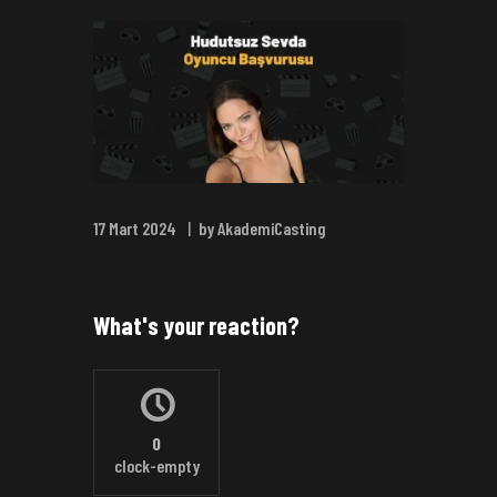
17 Mart 2024
by AkademiCasting
What's your reaction?
0
clock-empty