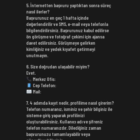
5. İnternetten başvuru yaptıktan sonra süreç
nasıl ilerler?
Başvurunuz en geç 1 hafta içinde
değerlendirilir ve SMS, e-mail veya telefonla
bilgilendirilirsiniz. Başvurunuz kabul edilirse
ön görüşme ve fotoğraf çekimi için ajansa
davet edilirsiniz. Görüşmeye gelirken
kimliğiniz ve yedek kıyafet getirmeyi
unutmayın.
6. Size doğrudan ulaşabilir miyim?
Evet.
Merkez Ofis:
Cep Telefon:
Mail:
7. 4 adımda kayıt nedir, profilime nasıl girerim?
Telefon numaranız, isminiz ve şehir bilginiz ile
sisteme giriş yaparak profilinizi
oluşturabilirsiniz. Kullanıcı adı ve şifreniz
telefon numaranızdır. Dilediğiniz zaman
başvurunuzu tamamlayabilir veya